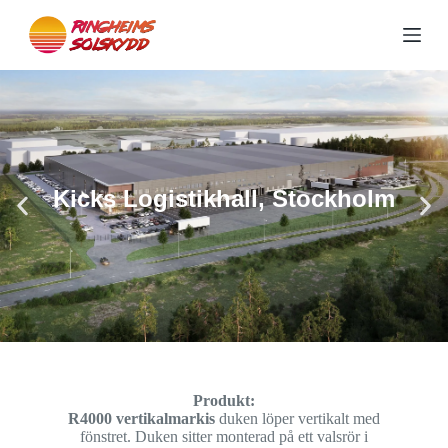
S
k
i
p
t
o
c
o
n
t
Kicks Logistikhall, Stockholm
e
n
t
Produkt:
R4000 vertikalmarkis
duken löper vertikalt med
fönstret. Duken sitter monterad på ett valsrör i