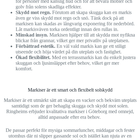
för personer med känslig hud och för att bevara möbler och
golv från solens skadliga effekter.
Skydd mot regn.
Förutom att skapa skugga kan en markis
även ge viss skydd mot regn och snö. Tänk dock på att
markisen kan skadas av långvarig exponering för nederbörd.
Låt markisväven torka ordentligt innan den rullas in.
Minskad insyn.
Markisen hjälper till att skydda mot nyfikna
blickar från grannar, vilket ger mer privatliv på uteplatsen.
Förbättrad estetik.
En väl vald markis kan ge ett stiligt
utseende och höja värdet på din uteplats och fastighet.
Ökad flexibilitet.
Med en terrassmarkis kan du enkelt justera
skuggan och ljusinsläppet efter behov, vilket ger mer
komfort.
Markiser är ett smart och flexibelt solskydd
Markiser är ett utmärkt sätt att skapa en vacker och bekväm uteplats
samtidigt som de ger behaglig skugga och skydd mot solen.
Ringheims erbjuder kvalitativa markiser i Göteborg med omnejd,
alltid anpassade efter era behov.
De passar perfekt för mysiga sommarluncher, middagar och fester
utomhus där ni slipper gassande sol och istället kan njuta av en