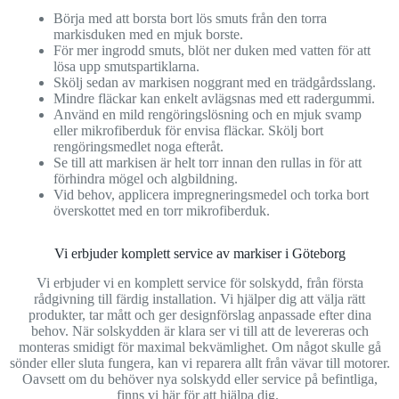
Börja med att borsta bort lös smuts från den torra
markisduken med en mjuk borste.
För mer ingrodd smuts, blöt ner duken med vatten för att
lösa upp smutspartiklarna.
Skölj sedan av markisen noggrant med en trädgårdsslang.
Mindre fläckar kan enkelt avlägsnas med ett radergummi.
Använd en mild rengöringslösning och en mjuk svamp
eller mikrofiberduk för envisa fläckar. Skölj bort
rengöringsmedlet noga efteråt.
Se till att markisen är helt torr innan den rullas in för att
förhindra mögel och algbildning.
Vid behov, applicera impregneringsmedel och torka bort
överskottet med en torr mikrofiberduk.
Vi erbjuder komplett service av markiser i Göteborg
Vi erbjuder vi en komplett service för solskydd, från första
rådgivning till färdig installation. Vi hjälper dig att välja rätt
produkter, tar mått och ger designförslag anpassade efter dina
behov. När solskydden är klara ser vi till att de levereras och
monteras smidigt för maximal bekvämlighet. Om något skulle gå
sönder eller sluta fungera, kan vi reparera allt från vävar till motorer.
Oavsett om du behöver nya solskydd eller service på befintliga,
finns vi här för att hjälpa dig.