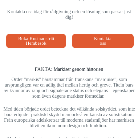
Kontakta oss idag för rådgivning och en lösning som passar just
dig!
Boka Kostnadsfritt
Kontakta
Hembesök
oss
FAKTA: Markiser genom historien
Ordet ”markis” härstammar från franskans ”marquise”, som
ursprungligen var en adlig titel mellan hertig och greve. Titeln bars
av kvinnor av rang och signalerade status och elegans – egenskaper
som även dagens markiser förmedlar.
Med tiden började ordet beteckna det välkända solskyddet, som inte
bara erbjuder praktiskt skydd utan också en känsla av sofistikation.
Från europeiska adelskretsar till moderna stadsmiljöer har markisen
blivit en ikon inom design och funktion.