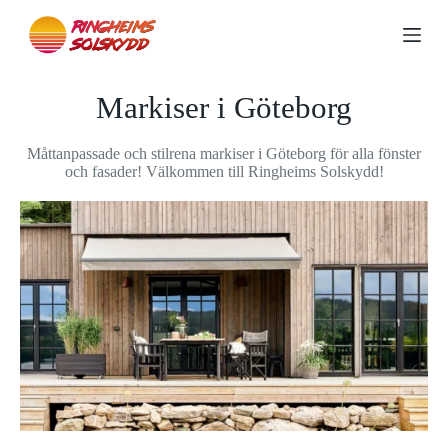
S
k
i
p
t
Markiser i Göteborg
o
c
o
Måttanpassade och stilrena markiser i Göteborg för alla fönster
n
och fasader! Välkommen till Ringheims Solskydd!
t
e
n
t