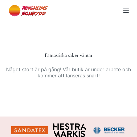
S
k
i
p
t
o
c
o
n
Fantastiska saker väntar
t
e
n
Något stort är på gång! Vår butik är under arbete och
t
kommer att lanseras snart!