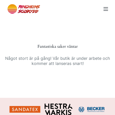
S
k
i
p
t
o
c
o
n
Fantastiska saker väntar
t
e
n
Något stort är på gång! Vår butik är under arbete och
t
kommer att lanseras snart!