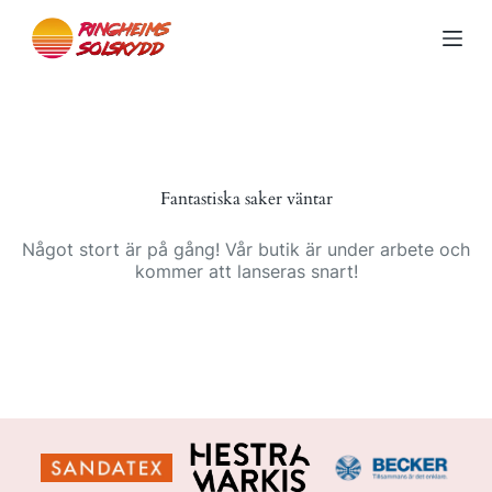
S
k
i
p
t
o
c
o
n
Fantastiska saker väntar
t
e
n
Något stort är på gång! Vår butik är under arbete och
t
kommer att lanseras snart!