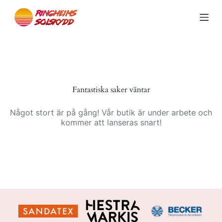
S
k
i
p
t
o
c
o
n
Fantastiska saker väntar
t
e
n
Något stort är på gång! Vår butik är under arbete och
t
kommer att lanseras snart!