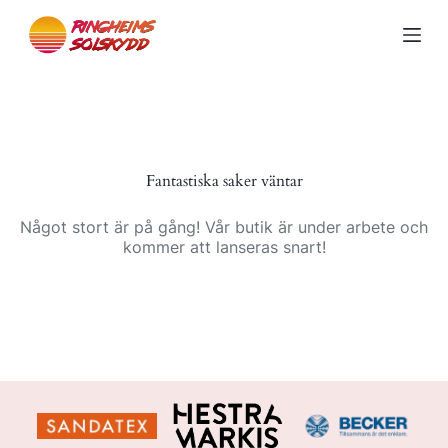
S
k
i
p
t
o
c
o
n
Fantastiska saker väntar
t
e
n
Något stort är på gång! Vår butik är under arbete och
t
kommer att lanseras snart!