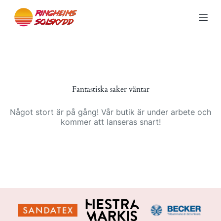
S
k
i
p
t
o
c
o
n
Fantastiska saker väntar
t
e
n
Något stort är på gång! Vår butik är under arbete och
t
kommer att lanseras snart!