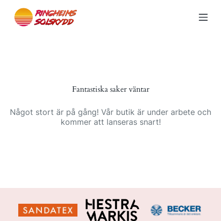
S
k
i
p
t
o
c
o
n
Fantastiska saker väntar
t
e
n
Något stort är på gång! Vår butik är under arbete och
t
kommer att lanseras snart!