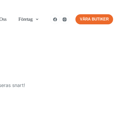
 Oss
Företag
VÅRA BUTIKER
eras snart!