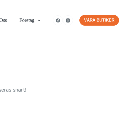
 Oss
Företag
VÅRA BUTIKER
eras snart!