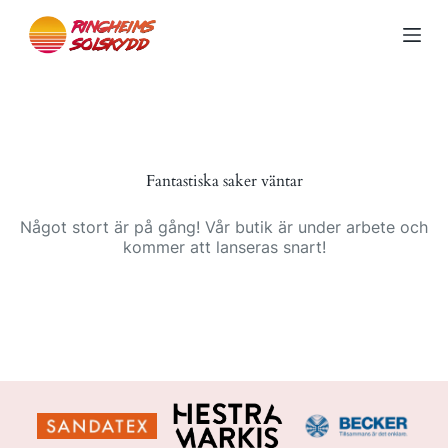
S
k
i
p
t
o
c
o
n
Fantastiska saker väntar
t
e
n
Något stort är på gång! Vår butik är under arbete och
t
kommer att lanseras snart!