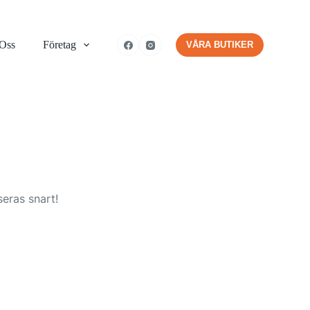
 Oss
Företag
VÅRA BUTIKER
eras snart!